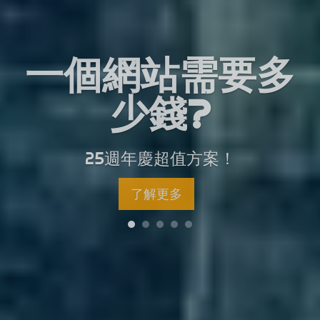
一個網站需要多
SEO搜尋器優化排名
網站多久才可上線?
如何避免網路詐騙?
網頁設計免費優惠
少錢?
有保證嗎?
選擇合法註冊網頁公司更有保障!
每月首 20 名客戶享更多優惠
3 個步驟，最快 5 日搞掂
小心網路詐騙!
25週年慶超值方案！
了解更多
了解更多
了解更多
了解更多
了解更多