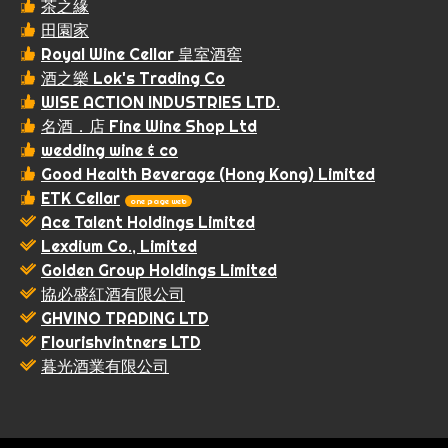
茶之緣
田園家
Royal Wine Cellar 皇室酒窖
酒之樂 Lok's Trading Co
WISE ACTION INDUSTRIES LTD.
名酒．店 Fine Wine Shop Ltd
wedding wine & co
Good Health Beverage (Hong Kong) Limited
ETK Cellar
one page web
Ace Talent Holdings Limited
Lexdium Co., Limited
Golden Group Holdings Limited
協必盛紅酒有限公司
GHVINO TRADING LTD
Flourishvintners LTD
暮光酒業有限公司