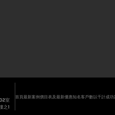
首頁
最新案例
價目表及最新優惠
知名客戶
數以千計成功
02室
收
一
網
黃
樓之1
案
多
推
地
費
頁
站
頁