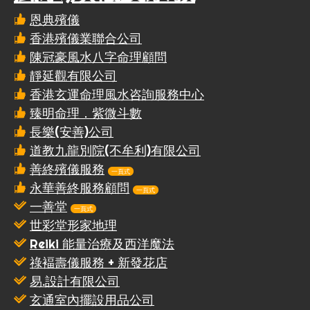
恩典殯儀
香港殯儀業聯合公司
陳冠豪風水八字命理顧問
靜延觀有限公司
香港玄運命理風水咨詢服務中心
臻明命理．紫微斗數
長樂(安善)公司
道教九龍別院(不牟利)有限公司
善終殯儀服務
一頁式
永華善終服務顧問
一頁式
一善堂
一頁式
世彩堂形家地理
Reiki 能量治療及西洋魔法
祿褔壽儀服務 + 新發花店
易.設計有限公司
玄通室內擺設用品公司