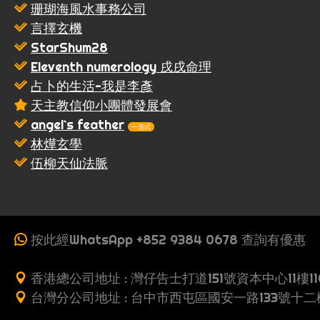
珊瑚海風水事務公司
言擇玄機
StarShum28
Eleventh numerology 戌戌命理
占卜的生活-我是李彥
天主教信仰小團體發展會
angel`s feather
一頁式
林燁玄學
伍柳天仙法脈
按此經WhatsApp +852 9384 0678 查詢有優惠
香港總公司地址 : 灣仔告士打道151號資本中心11樓11
台灣分公司地址 : 台中市西屯區國安一路133號十二