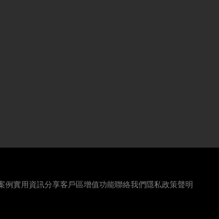
案例
實用資訊分享
客戶區
增值功能
聯絡我們
隱私政策聲明
懶
系
網
F
人
統