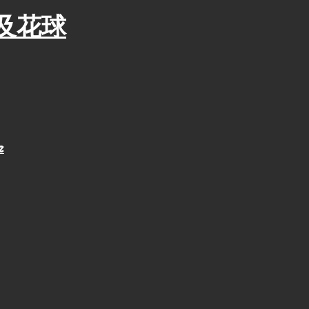
及花球
e