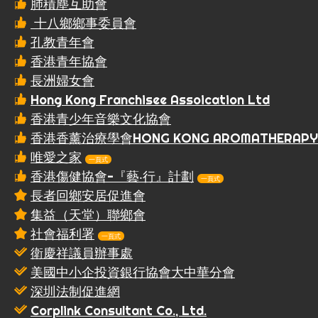
肺積塵互助會
十八鄉鄉事委員會
孔教青年會
香港青年協會
長洲婦女會
Hong Kong Franchisee Assoication Ltd
香港青少年音樂文化協會
香港香薰治療學會HONG KONG AROMATHERAPY A
唯愛之家
一頁式
香港傷健協會-『藝‧行』計劃
一頁式
長者回鄉安居促進會
集益（天堂）聯鄉會
社會福利署
一頁式
衛慶祥議員辦事處
美國中小企投資銀行協會大中華分會
深圳法制促進網
Corplink Consultant Co., Ltd.