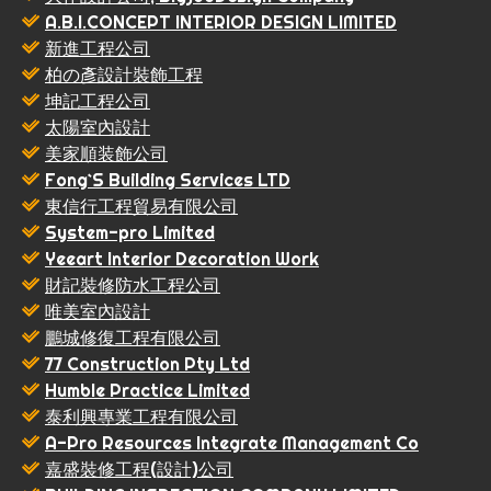
A.B.I.CONCEPT INTERIOR DESIGN LIMITED
新進工程公司
柏の彥設計裝飾工程
坤記工程公司
太陽室內設計
美家順装飾公司
Fong`S Building Services LTD
東信行工程貿易有限公司
System-pro Limited
Yeeart Interior Decoration Work
財記裝修防水工程公司
唯美室內設計
鵬城修復工程有限公司
77 Construction Pty Ltd
Humble Practice Limited
泰利興專業工程有限公司
A-Pro Resources Integrate Management Co
嘉盛裝修工程(設計)公司