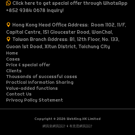
Click here to get special offer through WhatsApp
+852 9384 0678 inquiry!
Hong Kong Head Office Address: Room 1102, 11/F,
Capital Centre, 151 Gloucester Road, WanChai,
Taiwan Branch Address: B1, 12th Floor, No. 133,
Guoan 1st Road, Xitun District, Taichung City
Home
Cases
P
Price & special offer
P
O
r
Clients
P
M
W
o
n
i
Thousands of successful cases
G
I
R
r
u
e
r
e
c
Practical Information Sharing
A
d
o
n
e
o
l
b
t
p
e
Value-added functions
F
p
A
b
i
o
d
c
c
t
s
f
a
Contact Us
S
e
I
A
r
s
o
r
g
u
o
e
i
i
Privacy Policy Statement
o
g
D
b
V
E
d
n
Q
o
h
u
e
l
s
m
s
-
t
li
e
c
A
i
e
a
O
u
t
p
o
t
c
e
t
m
s
p
e
o
w
c
A
o
ll
s
a
r
c
e
e
r
U
t
r
r
e
a
s
e
Copyright © 2026 WebKing.HK Limited
d
o
d
n
a
c
u
i
a
r
r
t
s
o
e
y
n
g
e
b
網頁皇網頁設計
&
有意思網頁設計
f
a
n
v
s
b
o
t
o
t
n
t
v
r
v
c
d
e
t
f
a
il
s
a
t
o