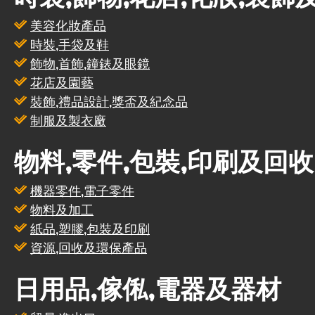
美容化妝產品
時裝,手袋及鞋
飾物,首飾,鐘錶及眼鏡
花店及園藝
裝飾,禮品設計,獎盃及紀念品
制服及製衣廠
物料,零件,包裝,印刷及回收
機器零件,電子零件
物料及加工
紙品,塑膠,包裝及印刷
資源,回收及環保產品
日用品,傢俬,電器及器材