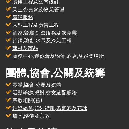
裝修工程及室內設計
業主委員會及物業管理
清潔服務
大型工程及廣告工程
酒家,餐廳,到會服務及飲食業
鋁鋼,驗窗,水電及冷氣工程
建材及家品
商務中心,迷你倉及物流,酒店,及娛樂場所
團體,協會,公關及統籌
團體,協會,公關及媒體
活動舉辦,派對,交友速配服務
宗教相關(舊)
結婚統籌,婚紗禮服,婚宴酒及花球
風水,殯儀及宗教