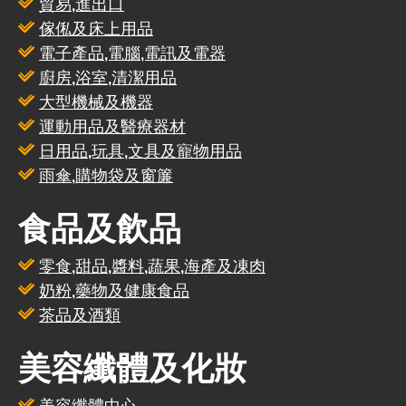
貿易,進出口
傢俬及床上用品
電子產品,電腦,電訊及電器
廚房,浴室,清潔用品
大型機械及機器
運動用品及醫療器材
日用品,玩具,文具及寵物用品
雨傘,購物袋及窗簾
食品及飲品
零食,甜品,醬料,蔬果,海產及凍肉
奶粉,藥物及健康食品
茶品及酒類
美容纖體及化妝
美容纖體中心