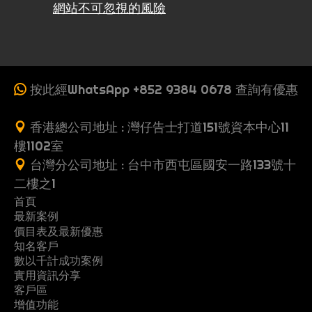
網站不可忽視的風險
按此經WhatsApp +852 9384 0678 查詢有優惠
香港總公司地址 : 灣仔告士打道151號資本中心11
樓1102室
台灣分公司地址 : 台中市西屯區國安一路133號十
二樓之1
首頁
最新案例
收
價目表及最新優惠
案
一
費
知名客戶
製
多
網
例
頁
數以千計成功案例
G
行
推
作
頁
站
式
實用資訊分享
關
立
黃
o
業
薦
流
式
架
客戶區
網
常
優
地
懶
於
即
頁
o
案
朋
增值功能
程
網
設
站