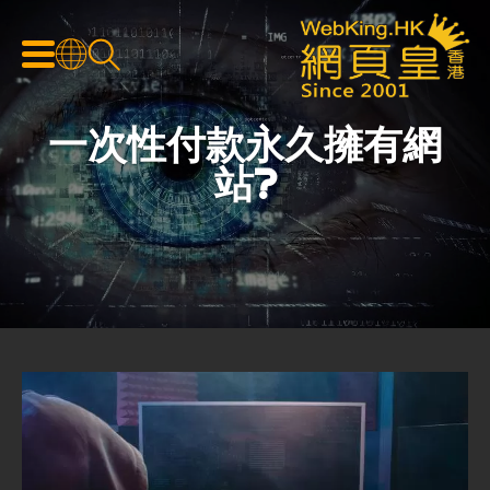
一次性付款永久擁有網
站?