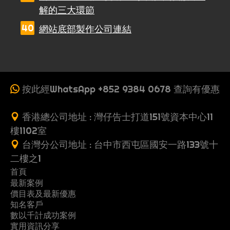
解的三大環節
網站底部製作公司連結
按此經WhatsApp +852 9384 0678 查詢有優惠
香港總公司地址 : 灣仔告士打道151號資本中心11
樓1102室
台灣分公司地址 : 台中市西屯區國安一路133號十
二樓之1
首頁
最新案例
收
價目表及最新優惠
案
一
費
知名客戶
製
多
網
例
頁
數以千計成功案例
G
行
推
作
頁
站
式
實用資訊分享