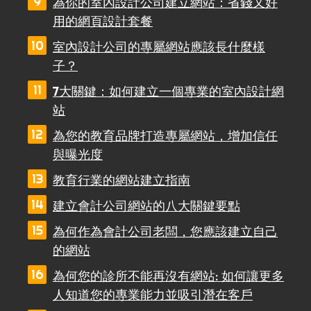
為你的室內設計公司建立網站：省錢又好
用的網頁設計套餐
室內設計公司的專屬網站應該長什麼樣
子？
7大關鍵：如何建立一個專業的室內設計網
站
為您的教育品牌打造專屬網站，增加信任
與曝光度
教育行業的網站建立指南
建立會計公司網站的八大關鍵要點
為何作為會計公司老闆，您應該建立自己
的網站
為何您的診所不能再沒有網站: 如何讓更多
人知道您的專業能力並吸引潛在客戶