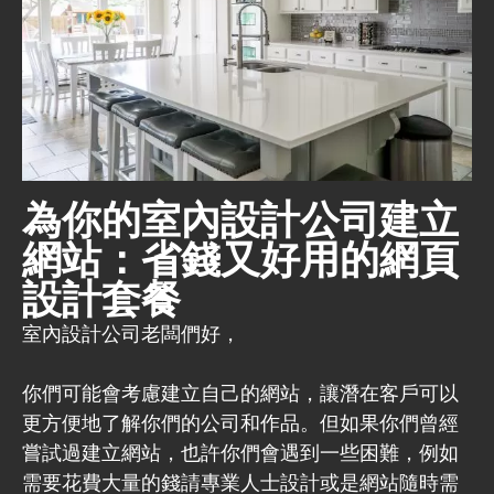
為你的室內設計公司建立
網站：省錢又好用的網頁
設計套餐
室內設計公司老闆們好，
你們可能會考慮建立自己的網站，讓潛在客戶可以
更方便地了解你們的公司和作品。但如果你們曾經
嘗試過建立網站，也許你們會遇到一些困難，例如
需要花費大量的錢請專業人士設計或是網站隨時需