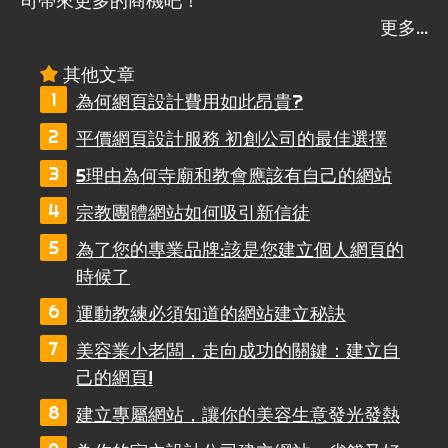
司帶來更多的商機吧！
其他文章
為何網頁設計費用如此昂貴?
平價網頁設計服務 初創公司的最佳選擇
5理由為何寺廟和教會應該有自己的網站
宗教團體網站如何吸引新信徒
為了您的專業品牌:該是您建立個人網頁的
時候了
運動教練必須知道的網站建立秘訣
美容業小老闆，走向成功的關鍵：建立自
己的網頁!
建立專屬網站，讓你的美容生意發光發熱