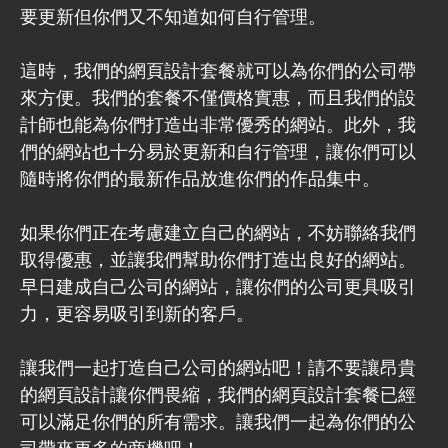
要更新但你們又不知道如何自行管理。
這時，我們的網頁設計套餐就可以為你們的公司帶
來方便。我們的套餐不僅價格實惠，而且我們的設
計師也能為你們打造出非常優秀的網站。此外，我
們的網站也十分易於更新和自行管理，讓你們可以
隨時將你們的最新作品放進你們的作品集中。
如果你們正在考慮建立自己的網站，不妨聯絡我們
取得優惠，並讓我們幫助你們打造出良好的網站。
早日建成自己公司的網站，讓你們的公司更具吸引
力，更容易吸引到新的客戶。
讓我們一起打造自己公司的網站吧！請不要讓昂貴
的網頁設計讓你們畏縮，我們的網頁設計套餐已經
可以滿足你們的所有需求。讓我們一起為你們的公