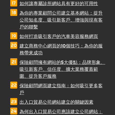
如何讓專屬診所網站具有更好的可用性
為你的專業顧問公司建立基本網站：提升
公司知名度、吸引新客戶、增強與現有客
戶的聯繫
如何打造吸引客戶的汽車美容服務網頁
建立商務中心網頁的10個技巧：為你的服
務帶來成功
保險顧問擁有網站的5大優點：品牌形象、
吸引新客戶、信任度、擴大業務覆蓋範
圍、提升客戶服務
保險顧問網頁建立指南：如何吸引更多客
戶
出入口貿易公司網站建立的關鍵因素
為何出入口貿易公司應該建立公司網站：