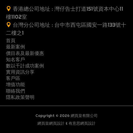
香港總公司地址 : 灣仔告士打道151號資本中心11
樓1102室
台灣分公司地址 : 台中市西屯區國安一路133號十
二樓之1
首頁
最新案例
收
價目表及最新優惠
案
一
費
知名客戶
製
多
網
例
頁
數以千計成功案例
G
行
推
作
頁
站
式
實用資訊分享
關
立
黃
o
業
薦
流
式
架
客戶區
網
常
優
地
懶
於
即
頁
o
案
朋
增值功能
程
網
設
站
S
教
網
系
問
惠
產
人
我
登
總
聯絡我們
g
例
友
站
優
案
優
美
網
F
E
育
頁
統
問
碼
,
包
隱私政策聲明
們
記
目
l
即
案
惠
例
工
各
後
惠
容
路
A
O
及
設
示
題
室
優
錄
e
賞
例
方
顧
最
更
程
類
台
纖
行
Q
培
計
範
內
惠
評
你
案
日
進
設
問
新
新
,
行
系
體
銷
Copyright © 2026 網頁皇有限公司
訓
資
設
論
H
時
昔
S
用
階
定
及
網
橫
建
業
統
及
資
訊
網頁皇網頁設計
&
有意思網頁設計
計
飲
插
K
裝
日
E
品
網
相
商
頁
額
材
建
示
化
訊
分
,
物
免