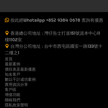
按此經WhatsApp +852 9384 0678 查詢有優惠
香港總公司地址 : 灣仔告士打道151號資本中心11
樓1102室
台灣分公司地址 : 台中市西屯區國安一路133號十
二樓之1
首頁
最新案例
收
價目表及最新優惠
案
一
費
知名客戶
製
多
網
例
頁
數以千計成功案例
G
行
推
作
頁
站
式
實用資訊分享
關
立
黃
o
業
薦
流
式
架
客戶區
網
常
優
地
懶
於
即
頁
o
案
朋
增值功能
程
網
設
站
S
教
網
系
問
惠
產
人
我
登
總
聯絡我們
g
例
友
站
優
案
優
美
網
F
E
育
頁
統
問
碼
,
包
隱私政策聲明
們
記
目
l
即
案
惠
例
工
各
後