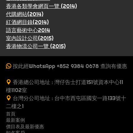
香港各類學會網頁一覽 (2014)
代購網站(2014)
紅酒網目錄(2014)
語言藝術中心2014
室內設計公司(2015)
香港物流公司一覽 (2015)
按此經WhatsApp +852 9384 0678 查詢有優惠
香港總公司地址 : 灣仔告士打道151號資本中心11
樓1102室
台灣分公司地址 : 台中市西屯區國安一路133號十
二樓之1
首頁
最新案例
收
價目表及最新優惠
案
一
費
知名客戶