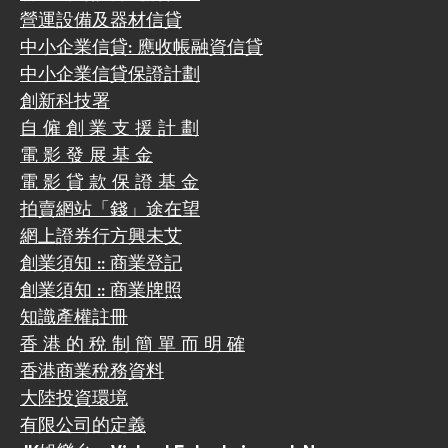
營運設備及器材信貸
中小企業信貸: 應收帳融資信貸
中小企業信貸保證計劃
創新科技署
自 僱 創 業 支 援 計 劃
電 影 發 展 基 金
電 影 貸 款 保 證 基 金
拍賣網站「錢」途在望
網上證券行方興未艾
創業須知 :: 商業登記
創業須知 :: 商業牌照
知識產權註冊
香 港 的 稅 制 簡 單 而 明 確
香港商業稅務資料
大陸投資環境
有限公司的定義