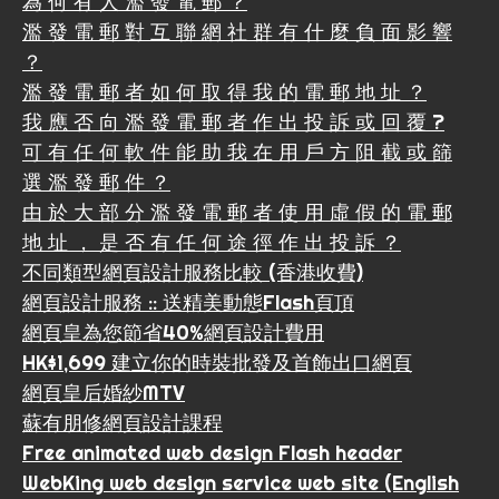
為 何 有 人 濫 發 電 郵 ？
濫 發 電 郵 對 互 聯 網 社 群 有 什 麼 負 面 影 響
？
濫 發 電 郵 者 如 何 取 得 我 的 電 郵 地 址 ？
我 應 否 向 濫 發 電 郵 者 作 出 投 訴 或 回 覆 ?
可 有 任 何 軟 件 能 助 我 在 用 戶 方 阻 截 或 篩
選 濫 發 郵 件 ？
由 於 大 部 分 濫 發 電 郵 者 使 用 虛 假 的 電 郵
地 址 ， 是 否 有 任 何 途 徑 作 出 投 訴 ？
不同類型網頁設計服務比較 (香港收費)
網頁設計服務 :: 送精美動態Flash頁頂
網頁皇為您節省40%網頁設計費用
HK$1,699 建立你的時裝批發及首飾出口網頁
網頁皇后婚紗MTV
蘇有朋修網頁設計課程
Free animated web design Flash header
WebKing web design service web site (English