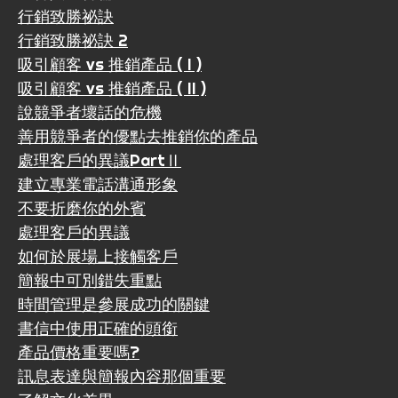
行銷致勝祕訣
行銷致勝祕訣 2
吸引顧客 vs 推銷產品 ( I )
吸引顧客 vs 推銷產品 ( II )
說競爭者壞話的危機
善用競爭者的優點去推銷你的產品
處理客戶的異議PartⅡ
建立專業電話溝通形象
不要折磨你的外賓
處理客戶的異議
如何於展場上接觸客戶
簡報中可別錯失重點
時間管理是參展成功的關鍵
書信中使用正確的頭銜
產品價格重要嗎?
訊息表達與簡報內容那個重要