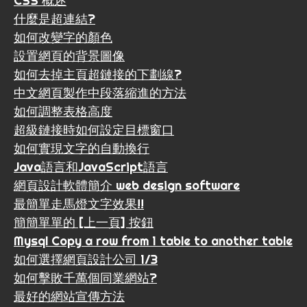
CSS 概述
什麼是超連結?
如何改變字的顏色
設置網頁的背景圖像
如何去掉主頁超鏈接的下劃線?
中文網頁製作中段落縮進的方法
如何調整表格高度
超級鏈接時如何設定目標窗口
如何實現文字的自動換行
Java語言和JavaScript語言
網頁設計軟體簡介 web design software
最簡單走馬燈文字效果!!
簡簡單單的 [上一頁] 按鈕
Mysql Copy a row from 1 table to another table
如何選擇網頁設計公司 1/3
如何擊敗千萬個同業網站?
最好的網站宣傳方法