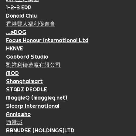
1-2-3 ERP
Donald Chiu
香港聾人福利促進會
…@DOG
Focus Honour International Ltd
HKNVE
Gabbard Studio
劉祥利鑄造廠有限公司
MOD
Shanghaimart
STARZ PEOPLE
MaggieQ (maggieq.net)
Sicorp International
Anniewho
西港城
BBNURSE (HOLDINGS)LTD