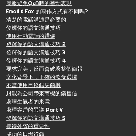
簡報避免Q&A時的差勁表現
Email & Fax 的寫作方式有不同嗎?
清楚的電話溝通是必要的
發輝你的語文溝通技巧
使用行動電話的禮儀
發輝你的語文溝通技巧 2
發輝你的語文溝通技巧 3
發輝你的語文溝通技巧 4
要求完美，反而會破壞整個簡報
文化背景下，正確的飲食選擇
不當使用目錄錯失商機
封能為公司帶來商機的銷售信
處理生氣者的來電
處理客戶的異議 Part V
發輝你的語文溝通技巧 5
接待外賓的重要性
成功的展場行銷