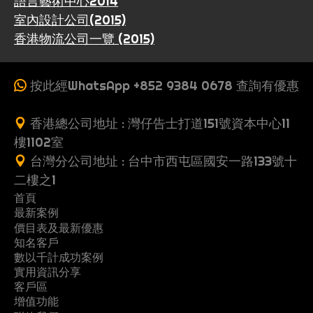
語言藝術中心2014
室內設計公司(2015)
香港物流公司一覽 (2015)
按此經WhatsApp +852 9384 0678 查詢有優惠
香港總公司地址 : 灣仔告士打道151號資本中心11
樓1102室
台灣分公司地址 : 台中市西屯區國安一路133號十
二樓之1
首頁
最新案例
收
價目表及最新優惠
案
一
費
知名客戶
製
多
網
例
頁
數以千計成功案例
G
行
推
作
頁
站
式
實用資訊分享
關
立
黃
o
業
薦
流
式
架
客戶區
網
常
優
地
懶
於
即
頁
o
案
朋
增值功能
程
網
設
站
S
教
網
系
問
惠
產
人