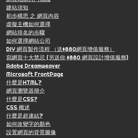
建站須知
初步構思 之 網頁內容
虛擬主機如何選擇
網站排名的步驟
如何選擇網站公司
DIY 網頁製作流程 （送$880網頁增值服務）
寫網頁十大禁忌 (另送你 $880 網頁設計增值服務)
Adobe Dreamweaver
Microsoft FrontPage
什麼是HTML?
網頁瀏覽器簡介
什麼是CSS?
CSS 概述
什麼是超連結?
如何改變字的顏色
設置網頁的背景圖像