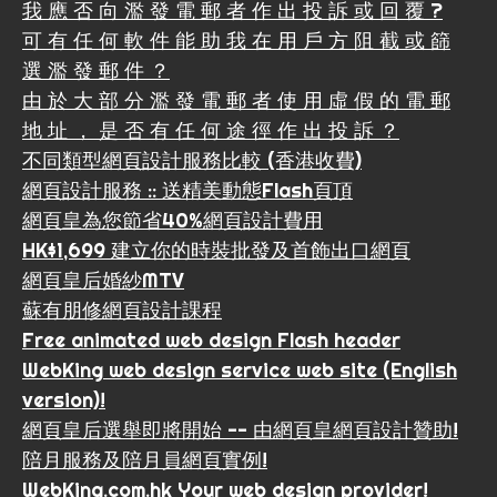
我 應 否 向 濫 發 電 郵 者 作 出 投 訴 或 回 覆 ?
可 有 任 何 軟 件 能 助 我 在 用 戶 方 阻 截 或 篩
選 濫 發 郵 件 ？
由 於 大 部 分 濫 發 電 郵 者 使 用 虛 假 的 電 郵
地 址 ， 是 否 有 任 何 途 徑 作 出 投 訴 ？
不同類型網頁設計服務比較 (香港收費)
網頁設計服務 :: 送精美動態Flash頁頂
網頁皇為您節省40%網頁設計費用
HK$1,699 建立你的時裝批發及首飾出口網頁
網頁皇后婚紗MTV
蘇有朋修網頁設計課程
Free animated web design Flash header
WebKing web design service web site (English
version)!
網頁皇后選舉即將開始 -- 由網頁皇網頁設計贊助!
陪月服務及陪月員網頁實例!
WebKing.com.hk Your web design provider!