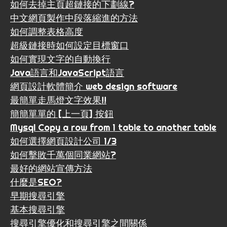
如何去掉主頁超鏈接的下劃線?
中文網頁製作中段落縮進的方法
如何調整表格高度
超級鏈接時如何設定目標窗口
如何實現文字的自動換行
Java語言和JavaScript語言
網頁設計軟體簡介 web design software
最簡單走馬燈文字效果!!
簡簡單單的 [上一頁] 按鈕
Mysql Copy a row from 1 table to another table
如何選擇網頁設計公司 1/3
如何擊敗千萬個同業網站?
最好的網站宣傳方法
什麼是SEO?
早期搜尋引擎
基本搜尋引擎
搜尋引擎優化和搜尋引擎之間關係