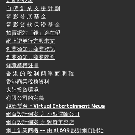
創新科技署
自 僱 創 業 支 援 計 劃
電 影 發 展 基 金
電 影 貸 款 保 證 基 金
拍賣網站「錢」途在望
網上證券行方興未艾
創業須知 :: 商業登記
創業須知 :: 商業牌照
知識產權註冊
香 港 的 稅 制 簡 單 而 明 確
香港商業稅務資料
大陸投資環境
有限公司的定義
JK娛樂台 ~ Virtual Entertainment News
網頁設計個案 之 小型運輸公司
網頁設計個案 之 獨資美容店
網上創業商機 -- 由 $1,699 設計網頁開始