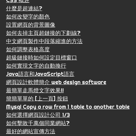
CSS 概述
什麼是超連結?
如何改變字的顏色
設置網頁的背景圖像
如何去掉主頁超鏈接的下劃線?
中文網頁製作中段落縮進的方法
如何調整表格高度
超級鏈接時如何設定目標窗口
如何實現文字的自動換行
Java語言和JavaScript語言
網頁設計軟體簡介 web design software
最簡單走馬燈文字效果!!
簡簡單單的 [上一頁] 按鈕
Mysql Copy a row from 1 table to another table
如何選擇網頁設計公司 1/3
如何擊敗千萬個同業網站?
最好的網站宣傳方法