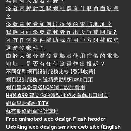
為 何 有 人 濫 發 電 郵 ？
濫 發 電 郵 對 互 聯 網 社 群 有 什 麼 負 面 影 響
？
濫 發 電 郵 者 如 何 取 得 我 的 電 郵 地 址 ？
我 應 否 向 濫 發 電 郵 者 作 出 投 訴 或 回 覆 ?
可 有 任 何 軟 件 能 助 我 在 用 戶 方 阻 截 或 篩
選 濫 發 郵 件 ？
由 於 大 部 分 濫 發 電 郵 者 使 用 虛 假 的 電 郵
地 址 ， 是 否 有 任 何 途 徑 作 出 投 訴 ？
不同類型網頁設計服務比較 (香港收費)
網頁設計服務 :: 送精美動態Flash頁頂
網頁皇為您節省40%網頁設計費用
HK$1,699 建立你的時裝批發及首飾出口網頁
網頁皇后婚紗MTV
蘇有朋修網頁設計課程
Free animated web design Flash header
WebKing web design service web site (English