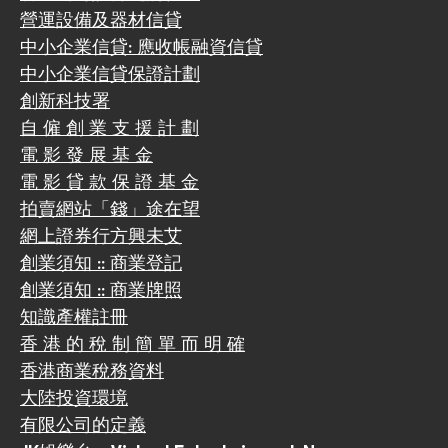
營運設備及器材信貸
中小企業信貸: 應收帳融資信貸
中小企業信貸保證計劃
創新科技署
自 僱 創 業 支 援 計 劃
電 影 發 展 基 金
電 影 貸 款 保 證 基 金
拍賣網站「錢」途在望
網上證券行方興未艾
創業須知 :: 商業登記
創業須知 :: 商業牌照
知識產權註冊
香 港 的 稅 制 簡 單 而 明 確
香港商業稅務資料
大陸投資環境
有限公司的定義