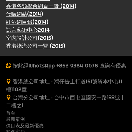
香港各類學會網頁一覽 (2014)
代購網站(2014)
紅酒網目錄(2014)
語言藝術中心2014
室內設計公司(2015)
香港物流公司一覽 (2015)
按此經WhatsApp +852 9384 0678 查詢有優惠
香港總公司地址 : 灣仔告士打道151號資本中心11
樓1102室
台灣分公司地址 : 台中市西屯區國安一路133號十
二樓之1
首頁
最新案例
收
價目表及最新優惠
案
一
費
知名客戶