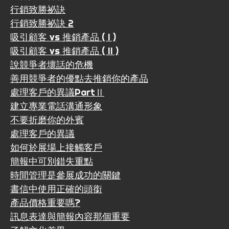
行銷致勝祕訣
行銷致勝祕訣 2
吸引顧客 vs 推銷產品 ( I )
吸引顧客 vs 推銷產品 ( II )
說競爭者壞話的危機
善用競爭者的優點去推銷你的產品
處理客戶的異議PartⅡ
建立專業電話溝通形象
不要折磨你的外賓
處理客戶的異議
如何於展場上接觸客戶
簡報中可別錯失重點
時間管理是參展成功的關鍵
書信中使用正確的頭銜
產品價格重要嗎?
訊息表達與簡報內容那個重要