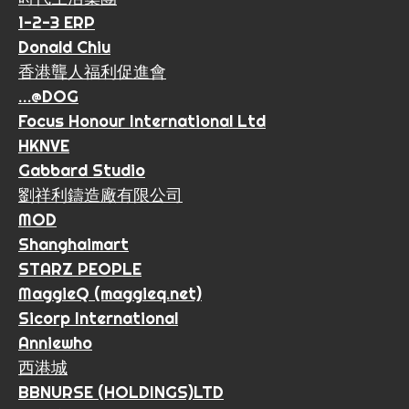
1-2-3 ERP
Donald Chiu
香港聾人福利促進會
…@DOG
Focus Honour International Ltd
HKNVE
Gabbard Studio
劉祥利鑄造廠有限公司
MOD
Shanghaimart
STARZ PEOPLE
MaggieQ (maggieq.net)
Sicorp International
Anniewho
西港城
BBNURSE (HOLDINGS)LTD