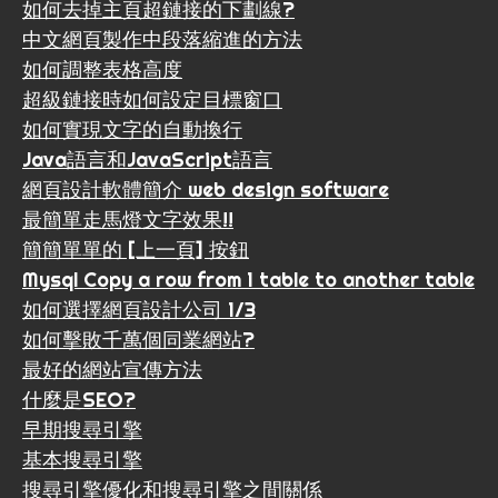
如何去掉主頁超鏈接的下劃線?
中文網頁製作中段落縮進的方法
如何調整表格高度
超級鏈接時如何設定目標窗口
如何實現文字的自動換行
Java語言和JavaScript語言
網頁設計軟體簡介 web design software
最簡單走馬燈文字效果!!
簡簡單單的 [上一頁] 按鈕
Mysql Copy a row from 1 table to another table
如何選擇網頁設計公司 1/3
如何擊敗千萬個同業網站?
最好的網站宣傳方法
什麼是SEO?
早期搜尋引擎
基本搜尋引擎
搜尋引擎優化和搜尋引擎之間關係