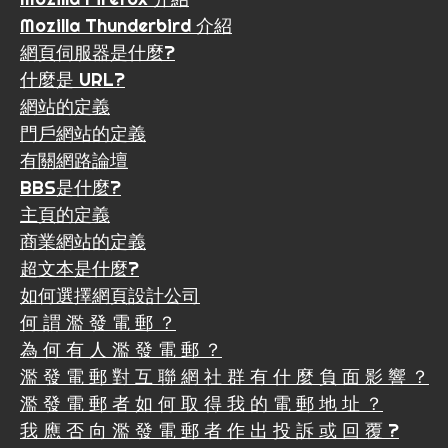
Mozilla Thunderbird 介紹
網頁伺服器是什麼?
什麼是 URL?
網站的定義
門戶網站的定義
有關網路論壇
BBS是什麼?
主頁的定義
商業網站的定義
超文本是什麼?
如何選擇網頁設計公司
何 謂 濫 發 電 郵 ？
為 何 有 人 濫 發 電 郵 ？
濫 發 電 郵 對 互 聯 網 社 群 有 什 麼 負 面 影 響 ？
濫 發 電 郵 者 如 何 取 得 我 的 電 郵 地 址 ？
我 應 否 向 濫 發 電 郵 者 作 出 投 訴 或 回 覆 ?