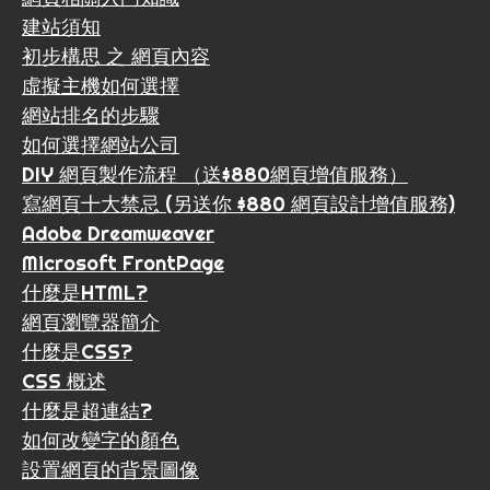
建站須知
初步構思 之 網頁內容
虛擬主機如何選擇
網站排名的步驟
如何選擇網站公司
DIY 網頁製作流程 （送$880網頁增值服務）
寫網頁十大禁忌 (另送你 $880 網頁設計增值服務)
Adobe Dreamweaver
Microsoft FrontPage
什麼是HTML?
網頁瀏覽器簡介
什麼是CSS?
CSS 概述
什麼是超連結?
如何改變字的顏色
設置網頁的背景圖像