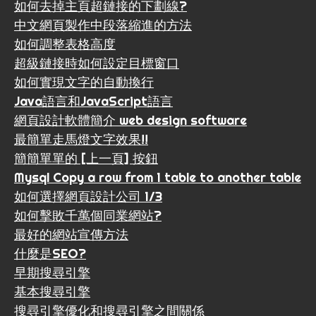
如何去掉主頁超鏈接的下劃線?
中文網頁製作中段落縮進的方法
如何調整表格高度
超級鏈接時如何設定目標窗口
如何實現文字的自動換行
Java語言和JavaScript語言
網頁設計軟體簡介 web design software
最簡單走馬燈文字效果!!
簡簡單單的 [上一頁] 按鈕
Mysql Copy a row from 1 table to another table
如何選擇網頁設計公司 1/3
如何擊敗千萬個同業網站?
最好的網站宣傳方法
什麼是SEO?
早期搜尋引擎
基本搜尋引擎
搜尋引擎優化和搜尋引擎之間關係