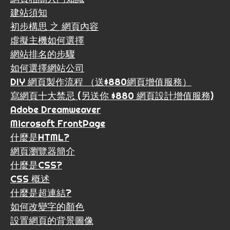
建站須知
初步構思 之 網頁內容
虛擬主機如何選擇
網站排名的步驟
如何選擇網站公司
DIY 網頁製作流程 （送$880網頁增值服務）
寫網頁十大禁忌 (另送你 $880 網頁設計增值服務)
Adobe Dreamweaver
Microsoft FrontPage
什麼是HTML?
網頁瀏覽器簡介
什麼是CSS?
CSS 概述
什麼是超連結?
如何改變字的顏色
設置網頁的背景圖像