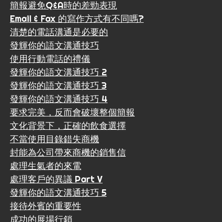
簡報避免Q&A時的差勁表現
Email & Fax 的寫作方式有不同嗎?
清楚的電話溝通是必要的
發輝你的語文溝通技巧
使用行動電話的禮儀
發輝你的語文溝通技巧 2
發輝你的語文溝通技巧 3
發輝你的語文溝通技巧 4
要求完美，反而會破壞整個簡報
文化背景下，正確的飲食選擇
不當使用目錄錯失商機
封能為公司帶來商機的銷售信
處理生氣者的來電
處理客戶的異議 Part V
發輝你的語文溝通技巧 5
接待外賓的重要性
成功的展場行銷