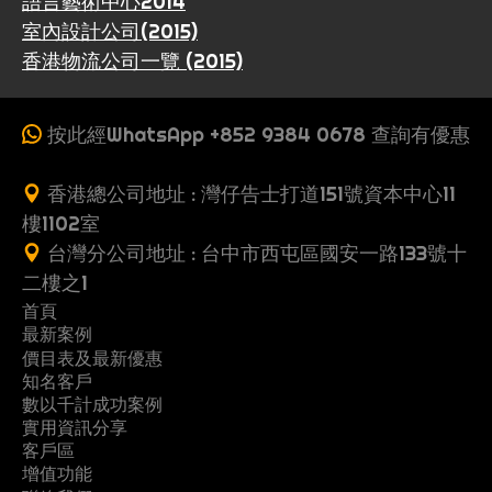
語言藝術中心2014
室內設計公司(2015)
香港物流公司一覽 (2015)
按此經WhatsApp +852 9384 0678 查詢有優惠
香港總公司地址 : 灣仔告士打道151號資本中心11
樓1102室
台灣分公司地址 : 台中市西屯區國安一路133號十
二樓之1
首頁
最新案例
收
價目表及最新優惠
案
一
費
知名客戶
製
多
網
例
頁
數以千計成功案例
G
行
推
作
頁
站
式
實用資訊分享
關
立
黃
o
業
薦
流
式
架
客戶區
網
常
優
地
懶
於
即
頁
o
案
朋
增值功能
程
網
設
站
S
教
網
系
問
惠
產
人