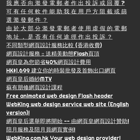
我 應 否 向 濫 發 電 郵 者 作 出 投 訴 或 回 覆 ?
可 有 任 何 軟 件 能 助 我 在 用 戶 方 阻 截 或 篩
選 濫 發 郵 件 ？
由 於 大 部 分 濫 發 電 郵 者 使 用 虛 假 的 電 郵
地 址 ， 是 否 有 任 何 途 徑 作 出 投 訴 ？
不同類型網頁設計服務比較 (香港收費)
網頁設計服務 :: 送精美動態Flash頁頂
網頁皇為您節省40%網頁設計費用
HK$1,699 建立你的時裝批發及首飾出口網頁
網頁皇后婚紗MTV
蘇有朋修網頁設計課程
Free animated web design Flash header
WebKing web design service web site (English
version)!
網頁皇后選舉即將開始 -- 由網頁皇網頁設計贊助!
陪月服務及陪月員網頁實例!
WebKing.com.hk Your web design provider!