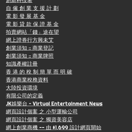
創新科技署
自 僱 創 業 支 援 計 劃
電 影 發 展 基 金
電 影 貸 款 保 證 基 金
拍賣網站「錢」途在望
網上證券行方興未艾
創業須知 :: 商業登記
創業須知 :: 商業牌照
知識產權註冊
香 港 的 稅 制 簡 單 而 明 確
香港商業稅務資料
大陸投資環境
有限公司的定義
JK娛樂台 ~ Virtual Entertainment News
網頁設計個案 之 小型運輸公司
網頁設計個案 之 獨資美容店
網上創業商機 -- 由 $1,699 設計網頁開始