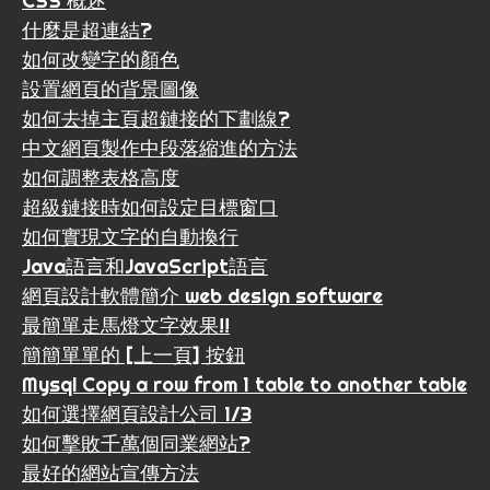
CSS 概述
什麼是超連結?
如何改變字的顏色
設置網頁的背景圖像
如何去掉主頁超鏈接的下劃線?
中文網頁製作中段落縮進的方法
如何調整表格高度
超級鏈接時如何設定目標窗口
如何實現文字的自動換行
Java語言和JavaScript語言
網頁設計軟體簡介 web design software
最簡單走馬燈文字效果!!
簡簡單單的 [上一頁] 按鈕
Mysql Copy a row from 1 table to another table
如何選擇網頁設計公司 1/3
如何擊敗千萬個同業網站?
最好的網站宣傳方法