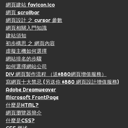
網頁建站 favicon.ico
網頁 scrollbar
網頁設計 之 cursor 參數
網頁相關入門知識
建站須知
初步構思 之 網頁內容
虛擬主機如何選擇
網站排名的步驟
如何選擇網站公司
DIY 網頁製作流程 （送$880網頁增值服務）
寫網頁十大禁忌 (另送你 $880 網頁設計增值服務)
Adobe Dreamweaver
Microsoft FrontPage
什麼是HTML?
網頁瀏覽器簡介
什麼是CSS?