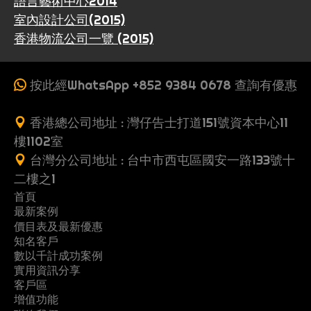
語言藝術中心2014
室內設計公司(2015)
香港物流公司一覽 (2015)
按此經WhatsApp +852 9384 0678 查詢有優惠
香港總公司地址 : 灣仔告士打道151號資本中心11
樓1102室
台灣分公司地址 : 台中市西屯區國安一路133號十
二樓之1
首頁
最新案例
收
價目表及最新優惠
案
一
費
知名客戶
製
多
網
例
頁
數以千計成功案例
G
行
推
作
頁
站
式
實用資訊分享
關
立
黃
o
業
薦
流
式
架
客戶區
網
常
優
地
懶
於
即
頁
o
案
朋
增值功能
程
網
設
站
S
教
網
系
問
惠
產
人