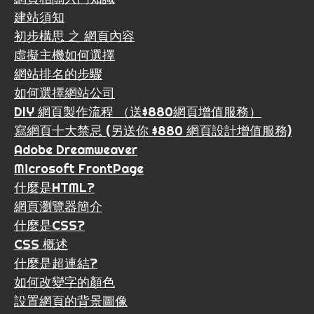
建站須知
初步構思 之 網頁內容
虛擬主機如何選擇
網站排名的步驟
如何選擇網站公司
DIY 網頁製作流程 （送$880網頁增值服務）
寫網頁十大禁忌 (另送你 $880 網頁設計增值服務)
Adobe Dreamweaver
Microsoft FrontPage
什麼是HTML?
網頁瀏覽器簡介
什麼是CSS?
CSS 概述
什麼是超連結?
如何改變字的顏色
設置網頁的背景圖像