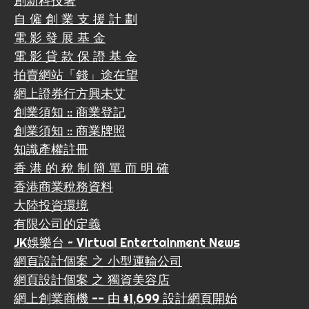
創新科技署
自 僱 創 業 支 援 計 劃
電 影 發 展 基 金
電 影 貸 款 保 證 基 金
拍賣網站「錢」途在望
網上證券行方興未艾
創業須知 :: 商業登記
創業須知 :: 商業牌照
知識產權註冊
香 港 的 稅 制 簡 單 而 明 確
香港商業稅務資料
大陸投資環境
有限公司的定義
JK娛樂台 ~ Virtual Entertainment News
網頁設計個案 之 小型運輸公司
網頁設計個案 之 獨資美容店
網上創業商機 -- 由 $1,699 設計網頁開始