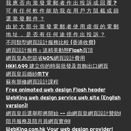
我 應 否 向 濫 發 電 郵 者 作 出 投 訴 或 回 覆 ?
可 有 任 何 軟 件 能 助 我 在 用 戶 方 阻 截 或 篩
選 濫 發 郵 件 ？
由 於 大 部 分 濫 發 電 郵 者 使 用 虛 假 的 電 郵
地 址 ， 是 否 有 任 何 途 徑 作 出 投 訴 ？
不同類型網頁設計服務比較 (香港收費)
網頁設計服務 :: 送精美動態Flash頁頂
網頁皇為您節省40%網頁設計費用
HK$1,699 建立你的時裝批發及首飾出口網頁
網頁皇后婚紗MTV
蘇有朋修網頁設計課程
Free animated web design Flash header
WebKing web design service web site (English
version)!
網頁皇后選舉即將開始 -- 由網頁皇網頁設計贊助!
陪月服務及陪月員網頁實例!
WebKing.com.hk Your web design provider!