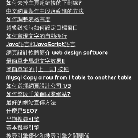
如何去掉主頁超鏈接的下劃線?
中文網頁製作中段落縮進的方法
如何調整表格高度
超級鏈接時如何設定目標窗口
如何實現文字的自動換行
Java語言和JavaScript語言
網頁設計軟體簡介 web design software
最簡單走馬燈文字效果!!
簡簡單單的 [上一頁] 按鈕
Mysql Copy a row from 1 table to another table
如何選擇網頁設計公司 1/3
如何擊敗千萬個同業網站?
最好的網站宣傳方法
什麼是SEO?
早期搜尋引擎
基本搜尋引擎
搜尋引擎優化和搜尋引擎之間關係