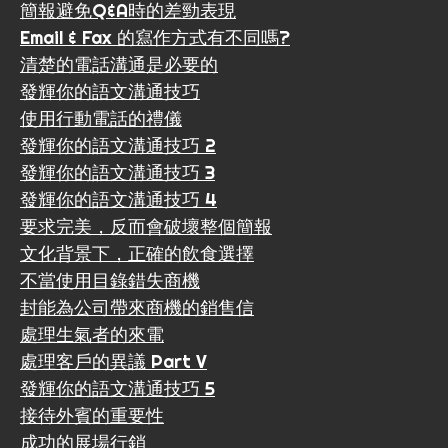
簡報避免Q&A時的差勁表現
Email & Fax 的寫作方式有不同嗎?
清楚的電話溝通是必要的
發輝你的語文溝通技巧
使用行動電話的禮儀
發輝你的語文溝通技巧 2
發輝你的語文溝通技巧 3
發輝你的語文溝通技巧 4
要求完美，反而會破壞整個簡報
文化背景下，正確的飲食選擇
不當使用目錄錯失商機
封能為公司帶來商機的銷售信
處理生氣者的來電
處理客戶的異議 Part V
發輝你的語文溝通技巧 5
接待外賓的重要性
成功的展場行銷