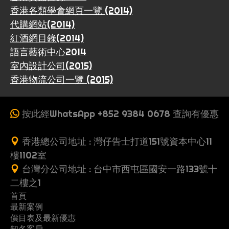
香港各類學會網頁一覽 (2014)
代購網站(2014)
紅酒網目錄(2014)
語言藝術中心2014
室內設計公司(2015)
香港物流公司一覽 (2015)
按此經WhatsApp +852 9384 0678 查詢有優惠
香港總公司地址 : 灣仔告士打道151號資本中心11
樓1102室
台灣分公司地址 : 台中市西屯區國安一路133號十
二樓之1
首頁
最新案例
收
價目表及最新優惠
案
一
費
知名客戶