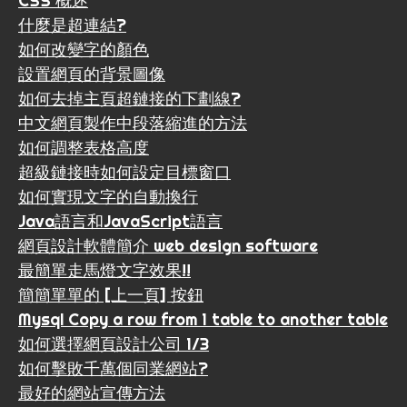
CSS 概述
什麼是超連結?
如何改變字的顏色
設置網頁的背景圖像
如何去掉主頁超鏈接的下劃線?
中文網頁製作中段落縮進的方法
如何調整表格高度
超級鏈接時如何設定目標窗口
如何實現文字的自動換行
Java語言和JavaScript語言
網頁設計軟體簡介 web design software
最簡單走馬燈文字效果!!
簡簡單單的 [上一頁] 按鈕
Mysql Copy a row from 1 table to another table
如何選擇網頁設計公司 1/3
如何擊敗千萬個同業網站?
最好的網站宣傳方法