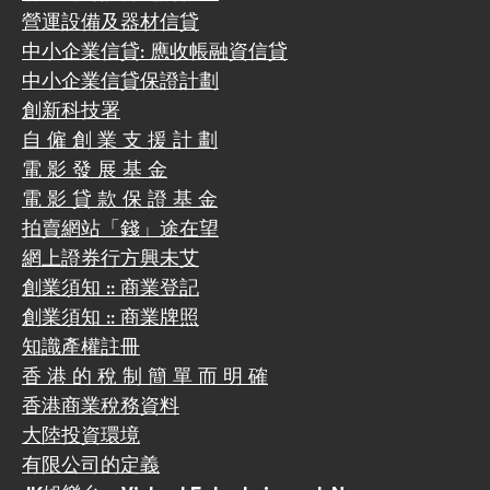
營運設備及器材信貸
中小企業信貸: 應收帳融資信貸
中小企業信貸保證計劃
創新科技署
自 僱 創 業 支 援 計 劃
電 影 發 展 基 金
電 影 貸 款 保 證 基 金
拍賣網站「錢」途在望
網上證券行方興未艾
創業須知 :: 商業登記
創業須知 :: 商業牌照
知識產權註冊
香 港 的 稅 制 簡 單 而 明 確
香港商業稅務資料
大陸投資環境
有限公司的定義