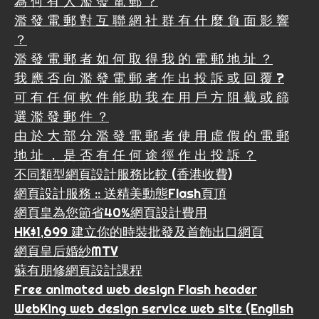
為 何 有 人 濫 發 電 郵 ？
濫 發 電 郵 對 互 聯 網 社 群 有 什 麼 負 面 影 響
？
濫 發 電 郵 者 如 何 取 得 我 的 電 郵 地 址 ？
我 應 否 向 濫 發 電 郵 者 作 出 投 訴 或 回 覆 ?
可 有 任 何 軟 件 能 助 我 在 用 戶 方 阻 截 或 篩
選 濫 發 郵 件 ？
由 於 大 部 分 濫 發 電 郵 者 使 用 虛 假 的 電 郵
地 址 ， 是 否 有 任 何 途 徑 作 出 投 訴 ？
不同類型網頁設計服務比較 (香港收費)
網頁設計服務 :: 送精美動態Flash頁頂
網頁皇為您節省40%網頁設計費用
HK$1,699 建立你的時裝批發及首飾出口網頁
網頁皇后婚紗MTV
蘇有朋修網頁設計課程
Free animated web design Flash header
WebKing web design service web site (English