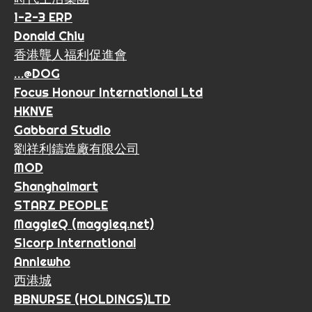
1-2-3 ERP
Donald Chiu
香港聾人福利促進會
…@DOG
Focus Honour International Ltd
HKNVE
Gabbard Studio
劉祥利鑄造廠有限公司
MOD
Shanghaimart
STARZ PEOPLE
MaggieQ (maggieq.net)
Sicorp International
Anniewho
西港城
BBNURSE (HOLDINGS)LTD