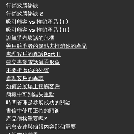
行銷致勝祕訣
行銷致勝祕訣 2
吸引顧客 vs 推銷產品 ( I )
吸引顧客 vs 推銷產品 ( II )
說競爭者壞話的危機
善用競爭者的優點去推銷你的產品
處理客戶的異議PartⅡ
建立專業電話溝通形象
不要折磨你的外賓
處理客戶的異議
如何於展場上接觸客戶
簡報中可別錯失重點
時間管理是參展成功的關鍵
書信中使用正確的頭銜
產品價格重要嗎?
訊息表達與簡報內容那個重要