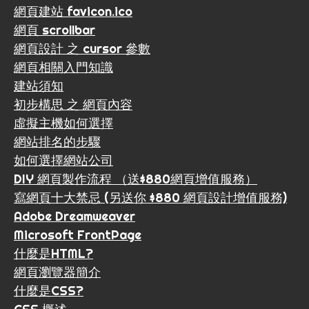
網頁建站 favicon.ico
網頁 scrollbar
網頁設計 之 cursor 參數
網頁相關入門知識
建站須知
初步構思 之 網頁內容
虛擬主機如何選擇
網站排名的步驟
如何選擇網站公司
DIY 網頁製作流程 （送$880網頁增值服務）
寫網頁十大禁忌 (另送你 $880 網頁設計增值服務)
Adobe Dreamweaver
Microsoft FrontPage
什麼是HTML?
網頁瀏覽器簡介
什麼是CSS?