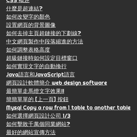
CSS 概述
什麼是超連結?
如何改變字的顏色
設置網頁的背景圖像
如何去掉主頁超鏈接的下劃線?
中文網頁製作中段落縮進的方法
如何調整表格高度
超級鏈接時如何設定目標窗口
如何實現文字的自動換行
Java語言和JavaScript語言
網頁設計軟體簡介 web design software
最簡單走馬燈文字效果!!
簡簡單單的 [上一頁] 按鈕
Mysql Copy a row from 1 table to another table
如何選擇網頁設計公司 1/3
如何擊敗千萬個同業網站?
最好的網站宣傳方法