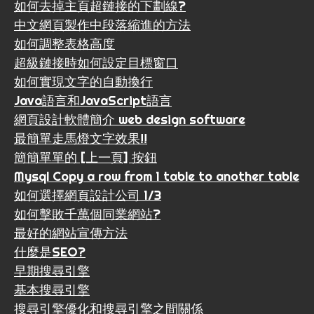
如何去掉主頁超鏈接的下劃線?
中文網頁製作中段落縮進的方法
如何調整表格高度
超級鏈接時如何設定目標窗口
如何實現文字的自動換行
Java語言和JavaScript語言
網頁設計軟體簡介 web design software
最簡單走馬燈文字效果!!
簡簡單單的 [上一頁] 按鈕
Mysql Copy a row from 1 table to another table
如何選擇網頁設計公司 1/3
如何擊敗千萬個同業網站?
最好的網站宣傳方法
什麼是SEO?
早期搜尋引擎
基本搜尋引擎
搜尋引擎優化和搜尋引擎之間關係