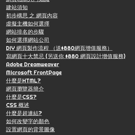
建站須知
初步構思 之 網頁內容
虛擬主機如何選擇
網站排名的步驟
如何選擇網站公司
DIY 網頁製作流程 （送$880網頁增值服務）
寫網頁十大禁忌 (另送你 $880 網頁設計增值服務)
Adobe Dreamweaver
Microsoft FrontPage
什麼是HTML?
網頁瀏覽器簡介
什麼是CSS?
CSS 概述
什麼是超連結?
如何改變字的顏色
設置網頁的背景圖像