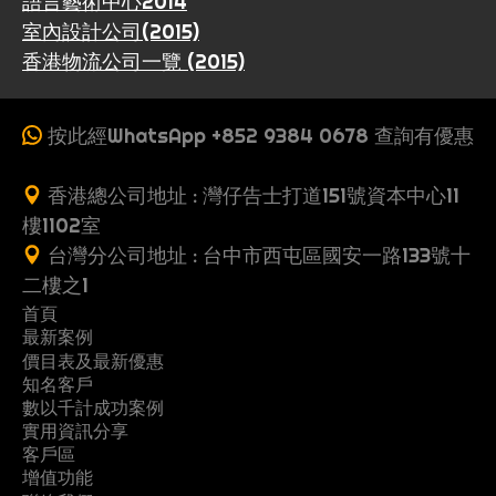
語言藝術中心2014
室內設計公司(2015)
香港物流公司一覽 (2015)
按此經WhatsApp +852 9384 0678 查詢有優惠
香港總公司地址 : 灣仔告士打道151號資本中心11
樓1102室
台灣分公司地址 : 台中市西屯區國安一路133號十
二樓之1
首頁
最新案例
收
價目表及最新優惠
案
一
費
知名客戶
製
多
網
例
頁
數以千計成功案例
G
行
推
作
頁
站
式
實用資訊分享
關
立
黃
o
業
薦
流
式
架
客戶區
網
常
優
地
懶
於
即
頁
o
案
朋
增值功能
程
網
設
站
S
教
網
系
問
惠
產
人