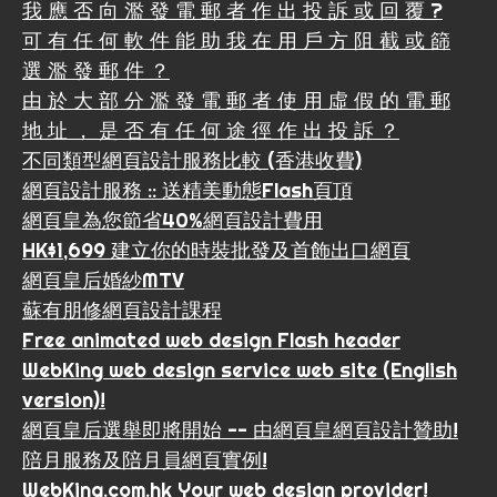
我 應 否 向 濫 發 電 郵 者 作 出 投 訴 或 回 覆 ?
可 有 任 何 軟 件 能 助 我 在 用 戶 方 阻 截 或 篩
選 濫 發 郵 件 ？
由 於 大 部 分 濫 發 電 郵 者 使 用 虛 假 的 電 郵
地 址 ， 是 否 有 任 何 途 徑 作 出 投 訴 ？
不同類型網頁設計服務比較 (香港收費)
網頁設計服務 :: 送精美動態Flash頁頂
網頁皇為您節省40%網頁設計費用
HK$1,699 建立你的時裝批發及首飾出口網頁
網頁皇后婚紗MTV
蘇有朋修網頁設計課程
Free animated web design Flash header
WebKing web design service web site (English
version)!
網頁皇后選舉即將開始 -- 由網頁皇網頁設計贊助!
陪月服務及陪月員網頁實例!
WebKing.com.hk Your web design provider!