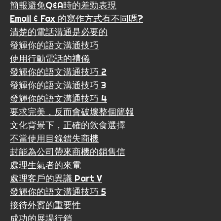
簡報避免Q&A時的差勁表現
Email & Fax 的寫作方式有不同嗎?
清楚的電話溝通是必要的
發輝你的語文溝通技巧
使用行動電話的禮儀
發輝你的語文溝通技巧 2
發輝你的語文溝通技巧 3
發輝你的語文溝通技巧 4
要求完美，反而會破壞整個簡報
文化背景下，正確的飲食選擇
不當使用目錄錯失商機
封能為公司帶來商機的銷售信
處理生氣者的來電
處理客戶的異議 Part V
發輝你的語文溝通技巧 5
接待外賓的重要性
成功的展場行銷