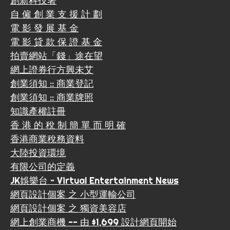
創新科技署
自 僱 創 業 支 援 計 劃
電 影 發 展 基 金
電 影 貸 款 保 證 基 金
拍賣網站「錢」途在望
網上證券行方興未艾
創業須知 :: 商業登記
創業須知 :: 商業牌照
知識產權註冊
香 港 的 稅 制 簡 單 而 明 確
香港商業稅務資料
大陸投資環境
有限公司的定義
JK娛樂台 ~ Virtual Entertainment News
網頁設計個案 之 小型運輸公司
網頁設計個案 之 獨資美容店
網上創業商機 -- 由 $1,699 設計網頁開始