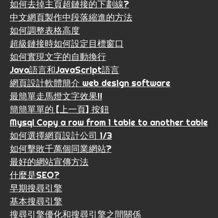
如何去掉主頁超鏈接的下劃線?
中文網頁製作中段落縮進的方法
如何調整表格高度
超級鏈接時如何設定目標窗口
如何實現文字的自動換行
Java語言和JavaScript語言
網頁設計軟體簡介 web design software
最簡單走馬燈文字效果!!
簡簡單單的 [上一頁] 按鈕
Mysql Copy a row from 1 table to another table
如何選擇網頁設計公司 1/3
如何擊敗千萬個同業網站?
最好的網站宣傳方法
什麼是SEO?
早期搜尋引擎
基本搜尋引擎
搜尋引擎優化和搜尋引擎之間關係