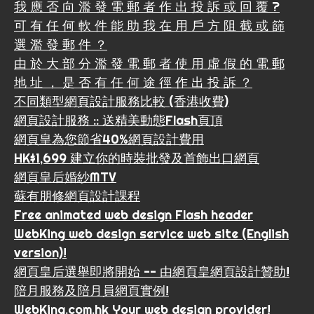
我 應 否 向 濫 發 電 郵 者 作 出 投 訴 或 回 覆 ?
可 有 任 何 軟 件 能 助 我 在 用 戶 方 阻 截 或 篩
選 濫 發 郵 件 ？
由 於 大 部 分 濫 發 電 郵 者 使 用 虛 假 的 電 郵
地 址 ， 是 否 有 任 何 途 徑 作 出 投 訴 ？
不同類型網頁設計服務比較 (香港收費)
網頁設計服務 :: 送精美動態Flash頁頂
網頁皇為您節省40%網頁設計費用
HK$1,699 建立你的時裝批發及首飾出口網頁
網頁皇后婚紗MTV
蘇有朋修網頁設計課程
Free animated web design Flash header
WebKing web design service web site (English
version)!
網頁皇后選舉即將開始 -- 由網頁皇網頁設計贊助!
陪月服務及陪月員網頁實例!
WebKing.com.hk Your web design provider!