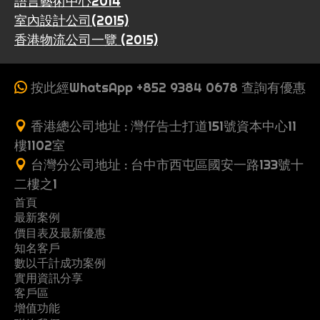
語言藝術中心2014
室內設計公司(2015)
香港物流公司一覽 (2015)
按此經WhatsApp +852 9384 0678 查詢有優惠
香港總公司地址 : 灣仔告士打道151號資本中心11
樓1102室
台灣分公司地址 : 台中市西屯區國安一路133號十
二樓之1
首頁
最新案例
收
價目表及最新優惠
案
一
費
知名客戶
製
多
網
例
頁
數以千計成功案例
G
行
推
作
頁
站
式
實用資訊分享
關
立
黃
o
業
薦
流
式
架
客戶區
網
常
優
地
懶
於
即
頁
o
案
朋
增值功能
程
網
設
站
S
教
網
系
問
惠
產
人