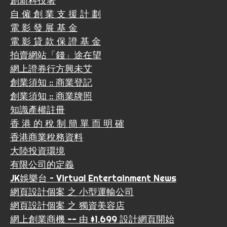
創新科技署
自 僱 創 業 支 援 計 劃
電 影 發 展 基 金
電 影 貸 款 保 證 基 金
拍賣網站「錢」途在望
網上證券行方興未艾
創業須知 :: 商業登記
創業須知 :: 商業牌照
知識產權註冊
香 港 的 稅 制 簡 單 而 明 確
香港商業稅務資料
大陸投資環境
有限公司的定義
JK娛樂台 ~ Virtual Entertainment News
網頁設計個案 之 小型運輸公司
網頁設計個案 之 獨資美容店
網上創業商機 -- 由 $1,699 設計網頁開始