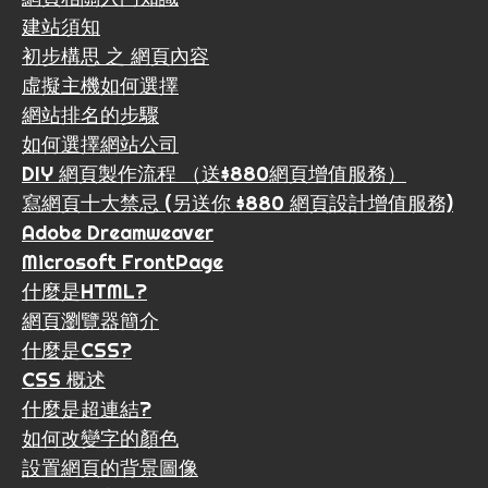
建站須知
初步構思 之 網頁內容
虛擬主機如何選擇
網站排名的步驟
如何選擇網站公司
DIY 網頁製作流程 （送$880網頁增值服務）
寫網頁十大禁忌 (另送你 $880 網頁設計增值服務)
Adobe Dreamweaver
Microsoft FrontPage
什麼是HTML?
網頁瀏覽器簡介
什麼是CSS?
CSS 概述
什麼是超連結?
如何改變字的顏色
設置網頁的背景圖像