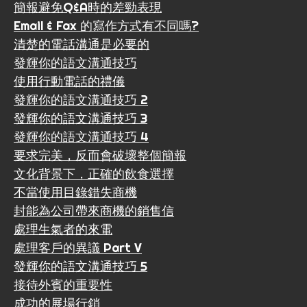
簡報避免Q&A時的差勁表現
Email & Fax 的寫作方式有不同嗎?
清楚的電話溝通是必要的
發輝你的語文溝通技巧
使用行動電話的禮儀
發輝你的語文溝通技巧 2
發輝你的語文溝通技巧 3
發輝你的語文溝通技巧 4
要求完美，反而會破壞整個簡報
文化背景下，正確的飲食選擇
不當使用目錄錯失商機
封能為公司帶來商機的銷售信
處理生氣者的來電
處理客戶的異議 Part V
發輝你的語文溝通技巧 5
接待外賓的重要性
成功的展場行銷