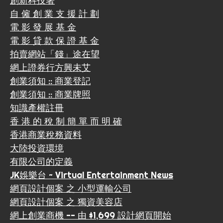
創新科技署
自 僱 創 業 支 援 計 劃
電 影 發 展 基 金
電 影 貸 款 保 證 基 金
拍賣網站「錢」途在望
網上證券行方興未艾
創業須知 :: 商業登記
創業須知 :: 商業牌照
知識產權註冊
香 港 的 稅 制 簡 單 而 明 確
香港商業稅務資料
大陸投資環境
有限公司的定義
JK娛樂台 ~ Virtual Entertainment News
網頁設計個案 之 小型運輸公司
網頁設計個案 之 獨資美容店
網上創業商機 -- 由 $1,699 設計網頁開始