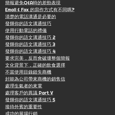
簡報避免Q&A時的差勁表現
Email & Fax 的寫作方式有不同嗎?
清楚的電話溝通是必要的
發輝你的語文溝通技巧
使用行動電話的禮儀
發輝你的語文溝通技巧 2
發輝你的語文溝通技巧 3
發輝你的語文溝通技巧 4
要求完美，反而會破壞整個簡報
文化背景下，正確的飲食選擇
不當使用目錄錯失商機
封能為公司帶來商機的銷售信
處理生氣者的來電
處理客戶的異議 Part V
發輝你的語文溝通技巧 5
接待外賓的重要性
成功的展場行銷