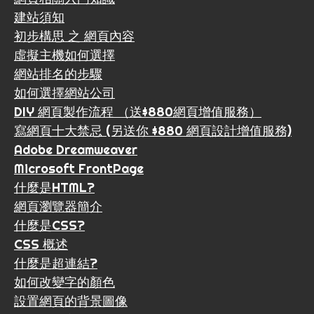
建站須知
初步構思 之 網頁內容
虛擬主機如何選擇
網站排名的步驟
如何選擇網站公司
DIY 網頁製作流程 （送$880網頁增值服務）
寫網頁十大禁忌 (另送你 $880 網頁設計增值服務)
Adobe Dreamweaver
Microsoft FrontPage
什麼是HTML?
網頁瀏覽器簡介
什麼是CSS?
CSS 概述
什麼是超連結?
如何改變字的顏色
設置網頁的背景圖像