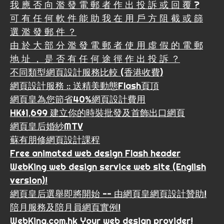
我 應 否 向 濫 發 電 郵 者 作 出 投 訴 或 回 覆 ?
可 有 任 何 軟 件 能 助 我 在 用 戶 方 阻 截 或 篩
選 濫 發 郵 件 ？
由 於 大 部 分 濫 發 電 郵 者 使 用 虛 假 的 電 郵
地 址 ， 是 否 有 任 何 途 徑 作 出 投 訴 ？
不同類型網頁設計服務比較 (香港收費)
網頁設計服務 :: 送精美動態Flash頁頂
網頁皇為您節省40%網頁設計費用
HK$1,699 建立你的時裝批發及首飾出口網頁
網頁皇后婚紗MTV
蘇有朋修網頁設計課程
Free animated web design Flash header
WebKing web design service web site (English
version)!
網頁皇后選舉即將開始 -- 由網頁皇網頁設計贊助!
陪月服務及陪月員網頁實例!
WebKing.com.hk Your web design provider!