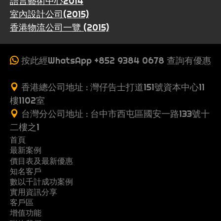
語言藝術中心2014
室內設計公司(2015)
香港物流公司一覽 (2015)
按此經WhatsApp +852 9384 0678 查詢有優惠
香港總公司地址 : 灣仔告士打道151號資本中心11
樓1102室
台灣分公司地址 : 台中市西屯區國安一路133號十
二樓之1
首頁
最新案例
收
價目表及最新優惠
案
一
費
知名客戶
製
多
網
例
頁
數以千計成功案例
G
行
推
作
頁
站
式
實用資訊分享
關
立
黃
o
業
薦
流
式
架
客戶區
網
常
優
地
懶
於
即
頁
o
案
朋
增值功能
程
網
設
站
S
教
網
系
問
惠
產
人