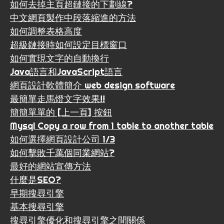
如何去掉主頁超鏈接的下劃線?
中文網頁製作中段落縮進的方法
如何調整表格高度
超級鏈接時如何設定目標窗口
如何實現文字的自動換行
Java語言和JavaScript語言
網頁設計軟體簡介 web design software
最簡單走馬燈文字效果!!
簡簡單單的 [上一頁] 按鈕
Mysql Copy a row from 1 table to another table
如何選擇網頁設計公司 1/3
如何擊敗千萬個同業網站?
最好的網站宣傳方法
什麼是SEO?
早期搜尋引擎
基本搜尋引擎
搜尋引擎優化和搜尋引擎之間關係